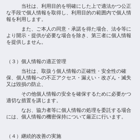
当社は、利用目的を明確にした上で適法かつ公正
環境への取り組み
な手段で個人情報を取得し、利用目的の範囲内で個人情
報を利用します。
製品紹介
また、ご本人の同意・承諾を得た場合、法令等に
エンジン部品
より開示・提供が必要な場合を除き、第三者に個人情報
を提供しません。
トランスミッション部品
駆動部品
（３）個人情報の適正管理
当社は、取扱う個人情報の正確性・安全性の確
シャシ部品
保、個人情報への不正アクセス・漏えい・改ざん・滅失
又は毀損の防止、
カプラ（連結器）
その他個人情報の安全を確保するために必要かつ
トレーラー用車軸
適切な措置を講じます。
ＨＶ部品
なお、協力者等に個人情報の処理を委託する場合
には、個人情報の機密保持について厳正に行います。
資料ダウンロード
技術紹介
（４）継続的改善の実施