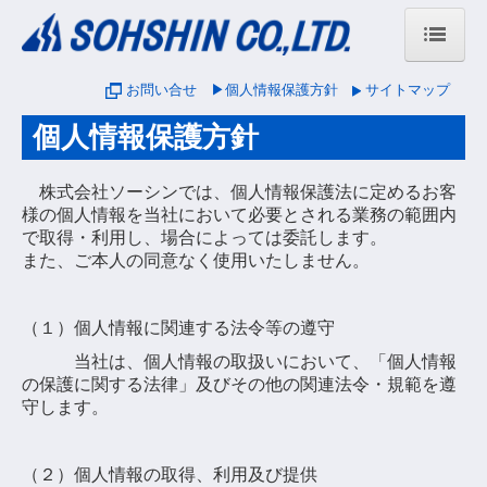
ホーム
お問い合せ
▶個人情報保護方針
サイトマップ
会社案内
個人情報保護方針
会社概要
株式会社ソーシンでは、個人情報保護法に定めるお客
様の個人情報を当社において必要とされる業務の範囲内
社長メッセージ
で取得・利用し、場合によっては委託します。
調達方針
また、ご本人の同意なく使用いたしません。
業績
（１）個人情報に関連する法令等の遵守
行動計画
当社は、個人情報の取扱いにおいて、「個人情報
の保護に関する法律」及びその他の関連法令・規範を遵
稼働カレンダー
守します。
部品代理店・指定サービス工場
（２）個人情報の取得、利用及び提供
健康優良企業「銀」の認定取得