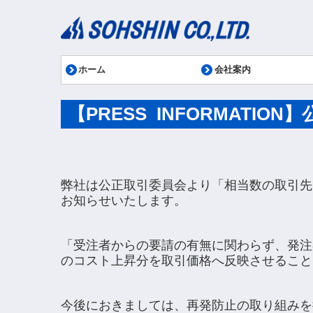
ホーム
会社案内
会社概要
社長メッセージ
調達方針
業績
行動計画
稼働カレンダー
部品代理店・指定サービ
健康優良企業「銀」の認
環境への取り組み
【PRESS INFORMATI
弊社は公正取引委員会より「相当数の取引先
お知らせいたします。
「受注者からの要請の有無に関わらず、発注
のコスト上昇分を取引価格へ反映させること
今後におきましては、再発防止の取り組みを