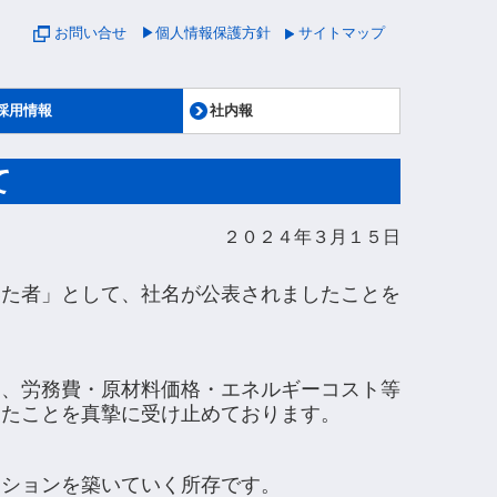
お問い合せ
▶個人情報保護方針
サイトマップ
採用情報
社内報
契約・期間従業員募集要項
キャリア採用募集要項
て
２０２４年３月１５
日
いた者」として、社名が公表されましたことを
と、労務費・原材料価格・エネルギーコスト等
したことを真摯に受け止めております。
ーションを築いていく所存です。