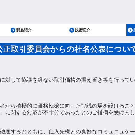
製品紹介
技術紹介
ス工場
定取得
エンジン部品
トランスミッション部品
駆動部品
シャシ部品
カプラ（連結器）
トレーラー用車軸
ＨＶ部品
資料ダウンロード
研究開発
生産技術
ON】公正取引委員会からの社名公表につい
に対して協議を経ない取引価格の据え置き等を行って
者から積極的に価格転嫁に向けた協議の場を設けるこ
」に関する対応が不十分であったとのご指摘を受けま
徹底するとともに、仕入先様との良好なコミュニュケ