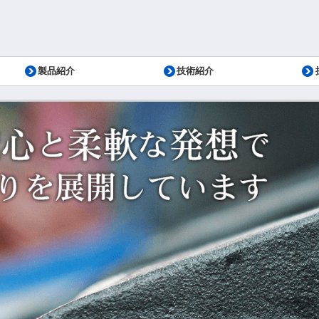
製品紹介
技術紹介
ス工場
定取得
エンジン部品
トランスミッション部品
駆動部品
シャシ部品
カプラ（連結器）
トレーラー用車軸
ＨＶ部品
資料ダウンロード
研究開発
生産技術