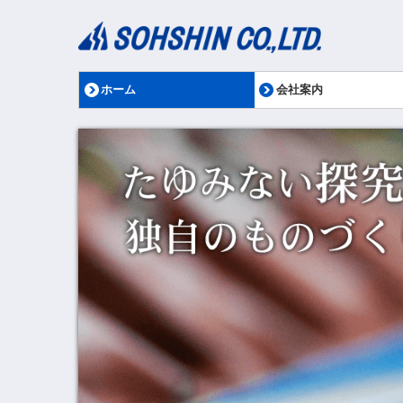
ホーム
会社案内
会社概要
社長メッセージ
調達方針
業績
行動計画
稼働カレンダー
部品代理店・指定サービ
健康優良企業「銀」の認
環境への取り組み